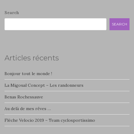
Search
SEARCH
Articles récents
Bonjour tout le monde !
La Migoual Concept – Les randonneurs
Benas Rochessauve
Au delà de mes rêves …
Flèche Velocio 2019 – Team cyclosportissimo