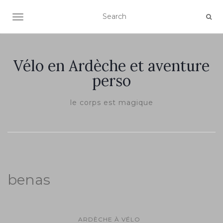
TOGGLE NAVIGATION
Vélo en Ardèche et aventure
perso
le corps est magique
benas
ARDÈCHE À VÉLO